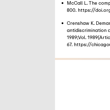
McCall L. The comple
800.
https://doi.o
Crenshaw K. Demargi
antidiscrimination 
1989;Vol. 1989(Artic
67.
https://chicag