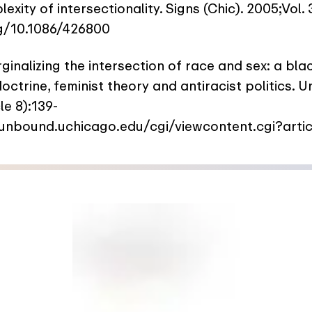
xity of intersectionality. Signs (Chic). 2005;Vol. 
rg/10.1086/426800
nalizing the intersection of race and sex: a black
doctrine, feminist theory and antiracist politics. 
le 8):139-
ounbound.uchicago.edu/cgi/viewcontent.cgi?arti