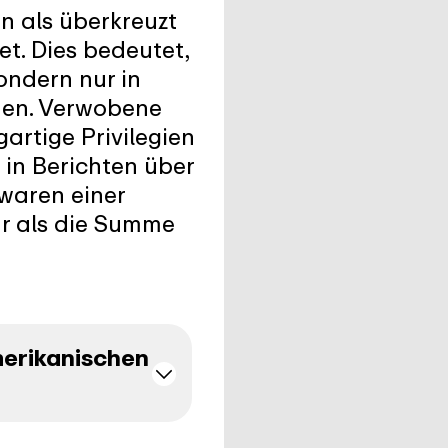
n als überkreuzt
et. Dies bedeutet,
ondern nur in
nen. Verwobene
artige Privilegien
in Berichten über
 waren einer
hr als die Summe
merikanischen