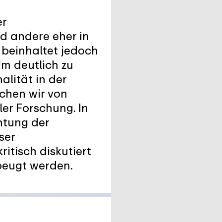
er
nd andere eher in
 beinhaltet jedoch
Um deutlich zu
lität in der
echen wir von
ler Forschung. In
chtung der
ser
itisch diskutiert
beugt werden.