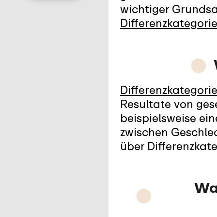
wichtiger Grundsat
Differenzkategori
⬤
Differenzkategori
Resultate von gese
beispielsweise ei
zwischen Geschlec
über Differenzkat
Wa
⬤