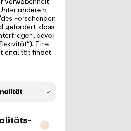
er Verwobenheit
. Unter anderem
r/des Forschenden
d gefordert, dass
nterfragen, bevor
exivität“). Eine
ionalität findet
nalität
alitäts-
⬤