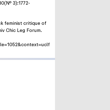
30(No. 3):1772-
 feminist critique of
Univ Chic Leg Forum.
cle=1052&context=uclf