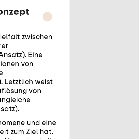
onzept
⬤
ielfalt zwischen
rer
 Ansatz
). Eine
tionen von
e
). Letztlich weist
Auflösung von
ungleiche
nsatz
).
hänomene und eine
it zum Ziel hat.