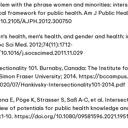
lem with the phrase women and minorities: inters
al framework for public health. Am J Public Heal
g/10.2105/AJPH.2012.300750
's health, men's health, and gender and health: i
oc Sci Med. 2012;74(11):1712-
/10.1016/j.socscimed.2011.11.029
ectionality 101. Burnaby, Canada: The Institute fo
Simon Fraser University; 2014.
https://bccampus
20/07/Hankivsky-Intersectionality101-2014.pdf
na E, Pöge K, Strasser S, Saß A-C, et al. Intersec
view of potentials for public health knowledge and 
:1-10.
https://doi.org/10.1080/09581596.2021.195