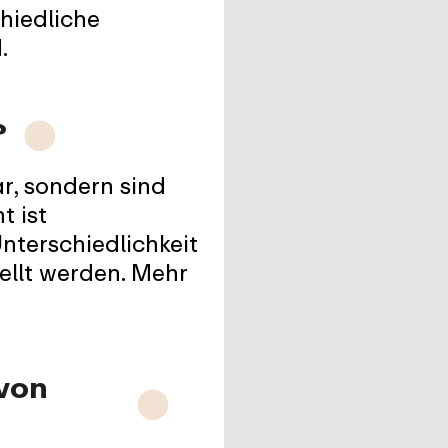
chiedliche
.
?
⬤
r, sondern sind
t ist
nterschiedlichkeit
ellt werden. Mehr
von
⬤