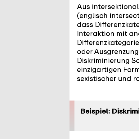
Aus intersektiona
(englisch intersec
dass Differenzkat
Interaktion mit a
Differenzkategori
oder Ausgrenzungs
Diskriminierung S
einzigartigen For
sexistischer und r
Beispiel: Diskri